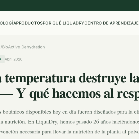
OLOGÍA
PRODUCTOS
POR QUÉ LIQUADRY
CENTRO DE APRENDIZAJE
e
/
BioActive Dehydration
Abril 2026
N
a temperatura destruye l
 — Y qué hacemos al res
 botánicos disponibles hoy en día fueron diseñados para la ef
 la nutrición. En LiquaDry, hemos pasado 26 años haciéndonos
ención necesaria para llevar la nutrición de la planta al polvo