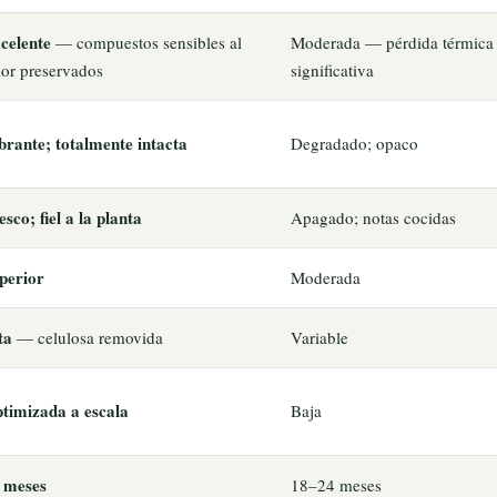
celente
— compuestos sensibles al
Moderada — pérdida térmica
lor preservados
significativa
brante; totalmente intacta
Degradado; opaco
esco; fiel a la planta
Apagado; notas cocidas
perior
Moderada
ta
— celulosa removida
Variable
timizada a escala
Baja
 meses
18–24 meses