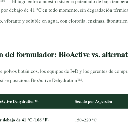
te™
— El jugo entra a nuestro sistema patentado de baja tempera
 por debajo de 41 °C en todo momento, sin degradación térmica
 vibrante y soluble en agua, con clorofila, enzimas, fitonutrien
del formulador: BioActive vs. alternat
e polvos botánicos, los equipos de I+D y los gerentes de compr
Así se posiciona BioActive Dehydration™:
oActive Dehydration™
Secado por Aspersión
r debajo de 41 °C (106 °F)
150–220 °C