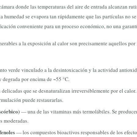
 cámara donde las temperaturas del aire de entrada alcanzan rut
 la humedad se evapora tan rápidamente que las partículas no se
tificación conveniente para un proceso económico, no una garantí
rables a la exposición al calor son precisamente aquellos por l
to verde vinculado a la desintoxicación y la actividad antioxid
 y degrada por encima de ~55 °C.
delicadas que se desnaturalizan irreversiblemente por el calor.
rmulación puede restaurarlas.
scórbico)
— una de las vitaminas más termolábiles. Se producen
as moderadas.
fenoles
— los compuestos bioactivos responsables de los efecto