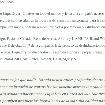
acéuticos.
 de LiquaDry a 42 países en todo el mundo y le da a la compañía acceso
recimiento más altas en la industria de alimentos funcionales para la s
impia, orgánicos, no transgénicos, probados por terceros y estudiados cl
 Trigo, Pasto de Cebada, Pasto de Avena, Alfalfa y KAMUT® Brand Whea
ctive Dehydration™ de la compañía. Este proceso de deshidratación ocur
 preserven. LiquaDry produce todos sus ingredientes en su propia granj
nic, Non-GMO, Sin Gluten, Kosher, Halal, SQF y NSF.
eanas mejor que nadie. No solo tienen raíces profundas dentro
ienen un historial de construir exitosamente marcas internacio
ra ayudar a hacer crecer LiquaDry en Corea del Sur. Nuestra fi
 permiten producir los ingredientes de la más alta calidad po