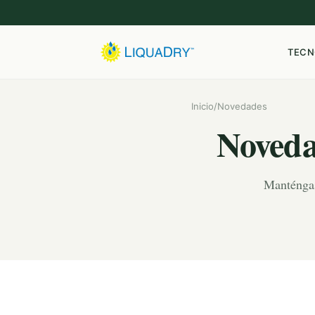
TECN
Inicio
/
Novedades
Noveda
Manténgase