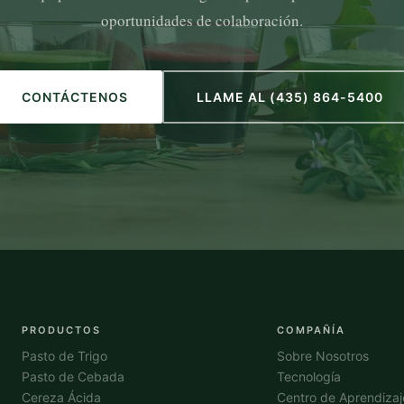
oportunidades de colaboración.
CONTÁCTENOS
LLAME AL (435) 864-5400
PRODUCTOS
COMPAÑÍA
Pasto de Trigo
Sobre Nosotros
Pasto de Cebada
Tecnología
Cereza Ácida
Centro de Aprendizaj