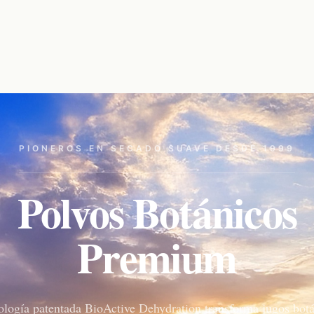
PIONEROS EN SECADO SUAVE DESDE 1999
Polvos Botánicos
Premium
ología patentada BioActive Dehydration transforma jugos botá