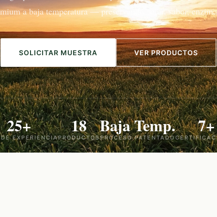
emium a baja temperatura — preservando color, sabor, enzimas
SOLICITAR MUESTRA
VER PRODUCTOS
25+
18
Baja Temp.
7+
 DE EXPERIENCIA
PRODUCTOS
PROCESO PATENTADO
CERTIFICAC