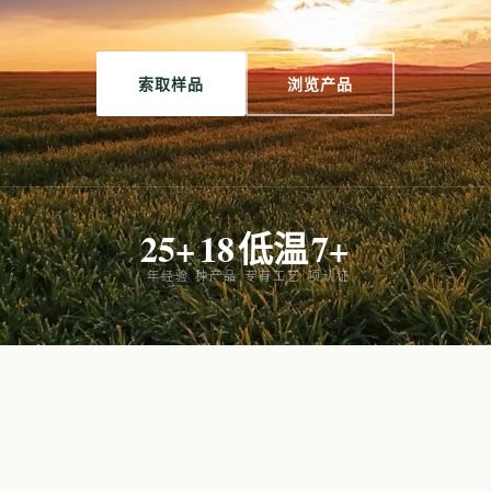
索取样品
浏览产品
25+
18
低温
7+
年经验
种产品
专有工艺
项认证