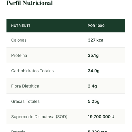
Perfil Nutricional
NUTRIENTE
POR 100G
Calorías
327 kcal
Proteína
35.1g
Carbohidratos Totales
34.9g
Fibra Dietética
2.4g
Grasas Totales
5.25g
Superóxido Dismutasa (SOD)
19,700,000 U
Potasio
5,320 mg