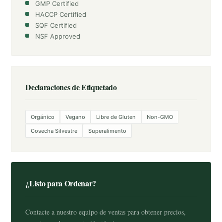
GMP Certified
HACCP Certified
SQF Certified
NSF Approved
Declaraciones de Etiquetado
Orgánico
Vegano
Libre de Gluten
Non-GMO
Cosecha Silvestre
Superalimento
¿Listo para Ordenar?
Contacte a nuestro equipo de ventas para obtener precios,