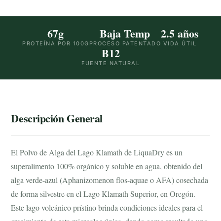
67g
Baja Temp
2.5 años
PROTEÍNA POR 100G
PROCESO PATENTADO
VIDA ÚTIL
B12
FUENTE NATURAL
Descripción General
El Polvo de Alga del Lago Klamath de LiquaDry es un
superalimento 100% orgánico y soluble en agua, obtenido del
alga verde-azul (Aphanizomenon flos-aquae o AFA) cosechada
de forma silvestre en el Lago Klamath Superior, en Oregón.
Este lago volcánico prístino brinda condiciones ideales para el