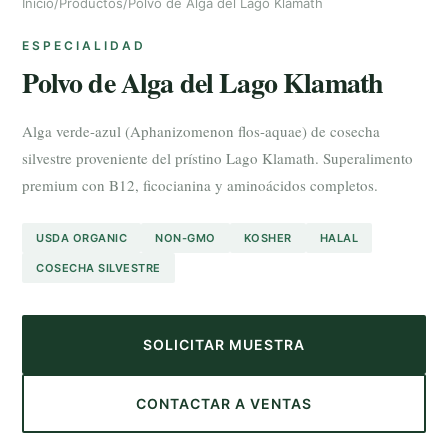
Inicio
/
Productos
/
Polvo de Alga del Lago Klamath
ESPECIALIDAD
Polvo de Alga del Lago Klamath
Alga verde-azul (Aphanizomenon flos-aquae) de cosecha
silvestre proveniente del prístino Lago Klamath. Superalimento
premium con B12, ficocianina y aminoácidos completos.
USDA ORGANIC
NON-GMO
KOSHER
HALAL
COSECHA SILVESTRE
SOLICITAR MUESTRA
CONTACTAR A VENTAS