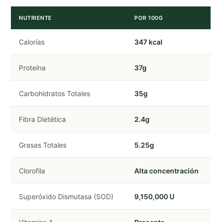
NUTRIENTE
POR 100G
Calorías
347 kcal
Proteína
37g
Carbohidratos Totales
35g
Fibra Dietética
2.4g
Grasas Totales
5.25g
Clorofila
Alta concentración
Superóxido Dismutasa (SOD)
9,150,000 U